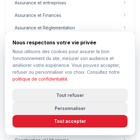
Assurance et entreprises
1
Assurance et Finances
1
Assurance et Réglementation
1
Assurances Automobile
1
Nous respectons votre vie privée
Nous utilisons des cookies pour assurer le bon
Assurances automobiles
1
fonctionnement du site, mesurer son audience et
Assurances et Construction
améliorer votre expérience. Vous pouvez accepter,
1
refuser ou personnaliser vos choix. Consultez notre
Assurances et Sécurité
1
politique de confidentialité
.
Assurances pour Artisans
1
Tout refuser
Assurances pour professionnels
1
Personnaliser
Automobile et éducation
1
Tout accepter
Construction
1