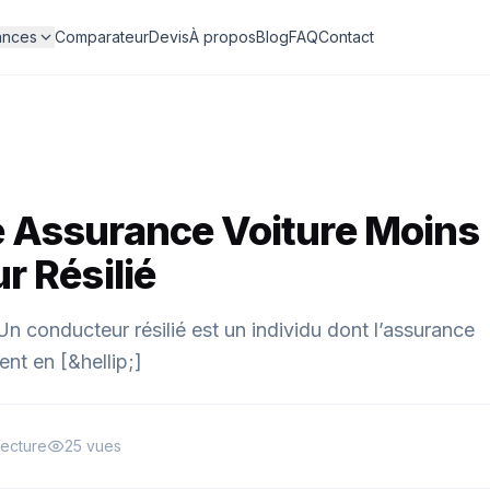
ances
Comparateur
Devis
À propos
Blog
FAQ
Contact
 Assurance Voiture Moins
r Résilié
n conducteur résilié est un individu dont l’assurance
ent en [&hellip;]
lecture
25 vues