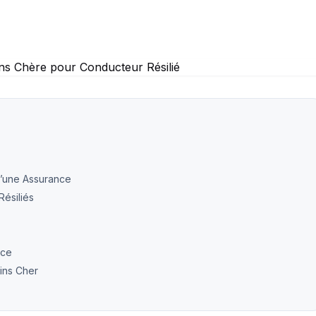
d’une Assurance
ésiliés
nce
ins Cher