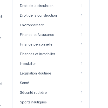
Droit de la circulation
1
Droit de la construction
1
 à
Environnement
1
Finance et Assurance
1
,
Finance personnelle
1
Finances et immobilier
1
Immobilier
1
Législation Routière
1
Santé
1
nt
Sécurité routière
1
Sports nautiques
1
,