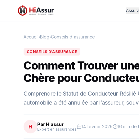
Assur
Accueil
›
Blog
›
Conseils d'assurance
CONSEILS D'ASSURANCE
Comment Trouver une
Chère pour Conducteu
Comprendre le Statut de Conducteur Résilié U
automobile a été annulée par l’assureur, souv
Par Hiassur
H
14 février 2026
16 min de 
Expert en assurances