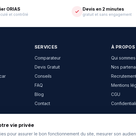
ier ORIAS
Devis en 2 minutes
culé et contrôlé
gratuit et sans engagement
SERVICES
À PROPOS
Comparateur
Qui sommes
Devis Gratuit
Nos partena
car
Conseils
Recrutemen
FAQ
Mentions lé
Blog
CGU
Contact
Confidential
nces
tre vie privée
ies pour assurer le bon fonctionnement du site, mesurer son audien