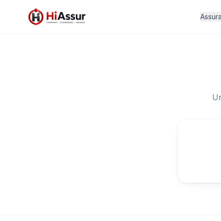
Assur
Un