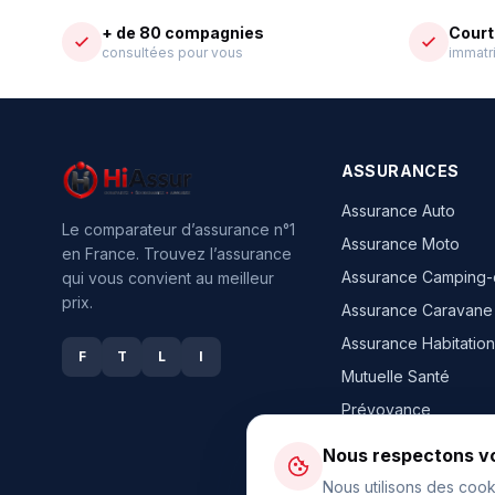
+ de 80 compagnies
Court
consultées pour vous
immatri
ASSURANCES
Assurance Auto
Le comparateur d’assurance n°1
Assurance Moto
en France. Trouvez l’assurance
Assurance Camping-
qui vous convient au meilleur
prix.
Assurance Caravane
Assurance Habitation
F
T
L
I
Mutuelle Santé
Prévoyance
Toutes nos assura
Nous respectons vo
Nous utilisons des cook