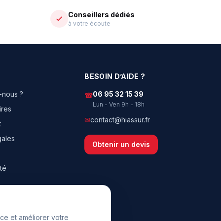
Conseillers dédiés
à votre écoute
BESOIN D’AIDE ?
-nous ?
06 95 32 15 39
☎
Lun - Ven 9h - 18h
ires
✉
contact@hiassur.fr
t
gales
Obtenir un devis
ité
ce et améliorer votre