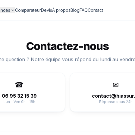
ances
Comparateur
Devis
À propos
Blog
FAQ
Contact
Contactez-nous
e question ? Notre équipe vous répond du lundi au vendre
☎
✉
06 95 32 15 39
contact@hiassur.
Lun - Ven 9h - 18h
Réponse sous 24h