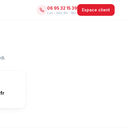
06 95 32 15 39
Espace client
Lun - Ven 9h - 18h
di.
fr