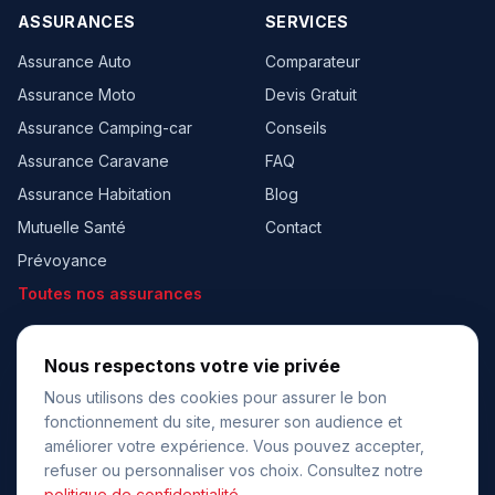
ASSURANCES
SERVICES
Assurance Auto
Comparateur
Assurance Moto
Devis Gratuit
Assurance Camping-car
Conseils
Assurance Caravane
FAQ
Assurance Habitation
Blog
Mutuelle Santé
Contact
Prévoyance
Toutes nos assurances
À PROPOS
BESOIN D’AIDE ?
Nous respectons votre vie privée
Qui sommes-nous ?
06 95 32 15 39
☎
Nous utilisons des cookies pour assurer le bon
Lun - Ven 9h - 18h
fonctionnement du site, mesurer son audience et
Nos partenaires
améliorer votre expérience. Vous pouvez accepter,
✉
contact@hiassur.fr
Recrutement
refuser ou personnaliser vos choix. Consultez notre
Mentions légales
politique de confidentialité
.