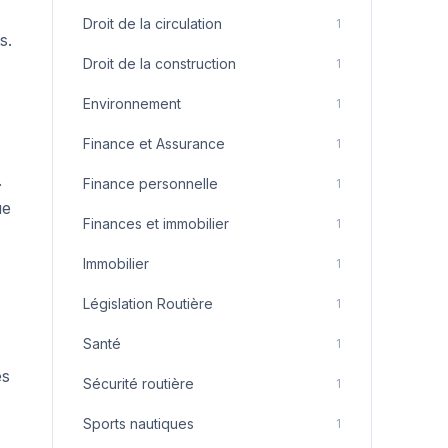
Droit de la circulation
1
s.
Droit de la construction
1
Environnement
1
Finance et Assurance
1
.
Finance personnelle
1
ue
Finances et immobilier
1
Immobilier
1
Législation Routière
1
Santé
1
es
Sécurité routière
1
Sports nautiques
1