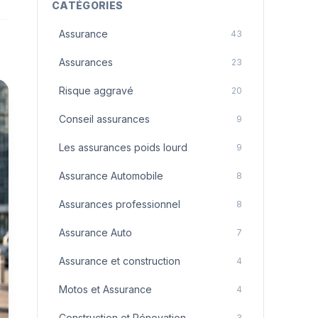
CATÉGORIES
Assurance
43
Assurances
23
Risque aggravé
20
Conseil assurances
9
Les assurances poids lourd
9
Assurance Automobile
8
Assurances professionnel
8
Assurance Auto
7
Assurance et construction
4
Motos et Assurance
4
Construction et Rénovation
3