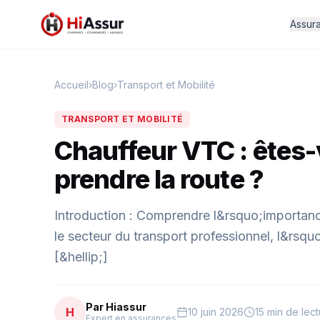
Assur
Accueil
›
Blog
›
Transport et Mobilité
TRANSPORT ET MOBILITÉ
Chauffeur VTC : êtes-
prendre la route ?
Introduction : Comprendre l&rsquo;importan
le secteur du transport professionnel, l&rsq
[&hellip;]
Par Hiassur
H
10 juin 2026
15 min de lec
Expert en assurances