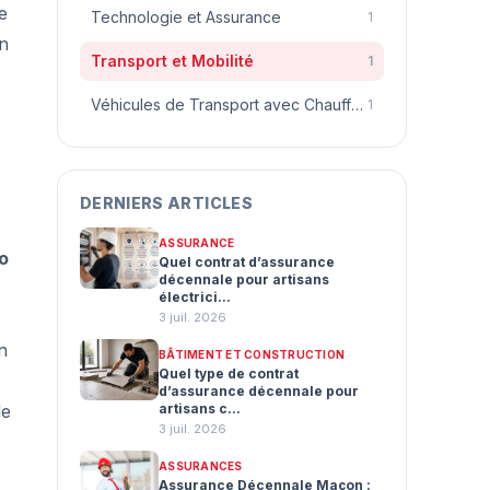
e
Technologie et Assurance
1
en
Transport et Mobilité
1
Véhicules de Transport avec Chauffeur
1
DERNIERS ARTICLES
ASSURANCE
o
Quel contrat d’assurance
décennale pour artisans
électrici...
3 juil. 2026
n
BÂTIMENT ET CONSTRUCTION
Quel type de contrat
d’assurance décennale pour
de
artisans c...
3 juil. 2026
ASSURANCES
Assurance Décennale Maçon :