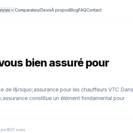
ances
Comparateur
Devis
À propos
Blog
FAQ
Contact
vous bien assuré pour
ce de l&rsquo;assurance pour les chauffeurs VTC Dan
uo;assurance constitue un élément fondamental pour
ture
51 vues