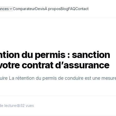
ances
Comparateur
Devis
À propos
Blog
FAQ
Contact
ention du permis : sanction
otre contrat d’assurance
duire La rétention du permis de conduire est une mesur
de lecture
32 vues