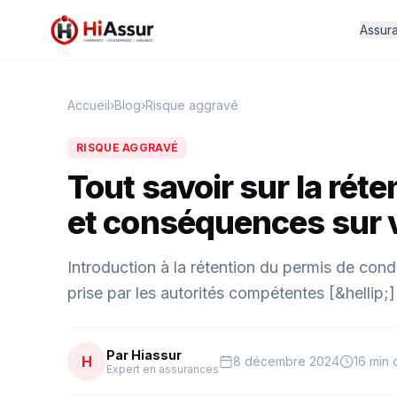
Assur
Accueil
›
Blog
›
Risque aggravé
RISQUE AGGRAVÉ
Tout savoir sur la rét
et conséquences sur v
Introduction à la rétention du permis de con
prise par les autorités compétentes [&hellip;]
Par Hiassur
H
8 décembre 2024
16 min 
Expert en assurances