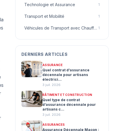
Technologie et Assurance
1
Transport et Mobilité
1
la
es
Véhicules de Transport avec Chauffeur
1
DERNIERS ARTICLES
e
ASSURANCE
e
Quel contrat d’assurance
décennale pour artisans
e
électrici...
es
3 juil. 2026
r
BÂTIMENT ET CONSTRUCTION
Quel type de contrat
d’assurance décennale pour
artisans c...
3 juil. 2026
r
ASSURANCES
Assurance Décennale Maçon :