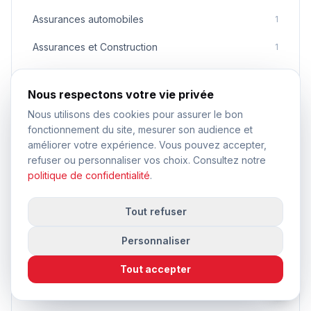
Assurances automobiles
1
Assurances et Construction
1
Assurances et Sécurité
1
Nous respectons votre vie privée
Assurances pour Artisans
1
Nous utilisons des cookies pour assurer le bon
fonctionnement du site, mesurer son audience et
Assurances pour professionnels
1
améliorer votre expérience. Vous pouvez accepter,
Automobile et éducation
1
refuser ou personnaliser vos choix. Consultez notre
politique de confidentialité
.
Construction
1
Tout refuser
Construction et Urbanisme
1
Personnaliser
Construire et rénover
1
Droit de la circulation
Tout accepter
1
Droit de la construction
1