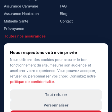
Assurance Caravane
FAQ
Assurance Habitation
Blog
Mutuelle Santé
Contact
Prévoyance
Toutes nos assurances
À PROPOS
BESOIN D’AIDE ?
Nous respectons votre vie privée
Qui sommes-nous ?
06 95 32 15 39
☎
Nous utilisons des cookies pour assurer le bon
Lun - Ven 9h - 18h
fonctionnement du site, mesurer son audience et
Nos partenaires
améliorer votre expérience. Vous pouvez accepter,
✉
contact@hiassur.fr
Recrutement
refuser ou personnaliser vos choix. Consultez notre
Mentions légales
politique de confidentialité
.
Obtenir un devis
CGU
Tout refuser
Confidentialité
Personnaliser