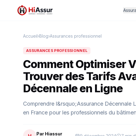
Assur
Accueil
›
Blog
›
Assurances professionnel
ASSURANCES PROFESSIONNEL
Comment Optimiser V
Trouver des Tarifs A
Décennale en Ligne
Comprendre l&rsquo;Assurance Décennale L&
en France pour les professionnels du bâtiment e
Par Hiassur
9 décembre 2024
7 min d