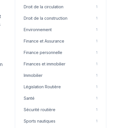
Droit de la circulation
1
t
Droit de la construction
1
s
Environnement
1
Finance et Assurance
1
Finance personnelle
1
en
Finances et immobilier
1
Immobilier
1
Législation Routière
1
Santé
1
Sécurité routière
1
Sports nautiques
1