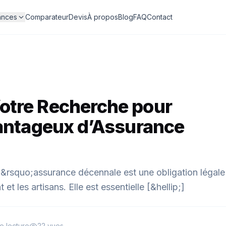
ances
Comparateur
Devis
À propos
Blog
FAQ
Contact
otre Recherche pour
vantageux d’Assurance
rsquo;assurance décennale est une obligation légale
t les artisans. Elle est essentielle [&hellip;]
e lecture
22 vues