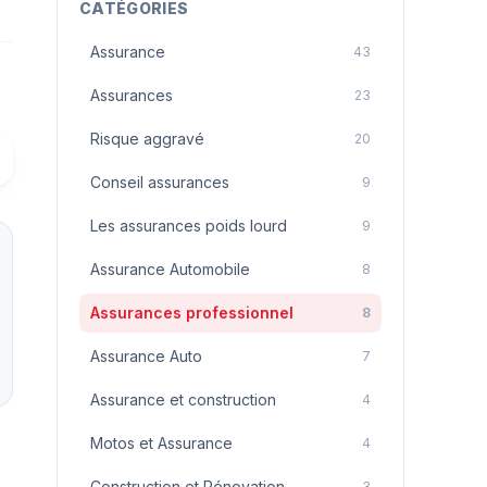
CATÉGORIES
Assurance
43
Assurances
23
Risque aggravé
20
Conseil assurances
9
Les assurances poids lourd
9
Assurance Automobile
8
Assurances professionnel
8
Assurance Auto
7
Assurance et construction
4
Motos et Assurance
4
Construction et Rénovation
3