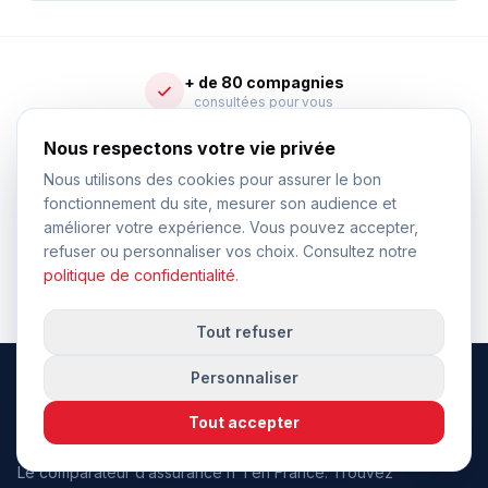
+ de 80 compagnies
consultées pour vous
Nous respectons votre vie privée
Courtier ORIAS
immatriculé et contrôlé
Nous utilisons des cookies pour assurer le bon
fonctionnement du site, mesurer son audience et
Devis en 2 minutes
améliorer votre expérience. Vous pouvez accepter,
gratuit et sans engagement
refuser ou personnaliser vos choix. Consultez notre
politique de confidentialité
.
Conseillers dédiés
à votre écoute
Tout refuser
Personnaliser
Tout accepter
Le comparateur d’assurance n°1 en France. Trouvez