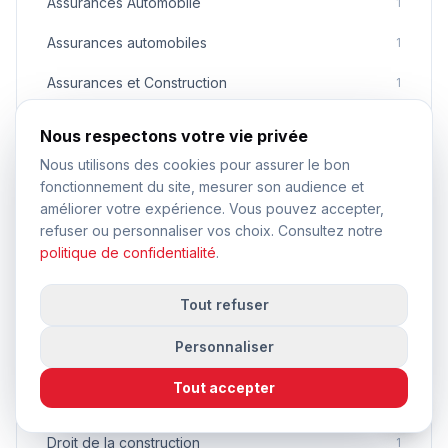
Assurances Automobile
1
Assurances automobiles
1
Assurances et Construction
1
Assurances et Sécurité
1
Nous respectons votre vie privée
Assurances pour Artisans
1
Nous utilisons des cookies pour assurer le bon
fonctionnement du site, mesurer son audience et
Assurances pour professionnels
1
améliorer votre expérience. Vous pouvez accepter,
refuser ou personnaliser vos choix. Consultez notre
Automobile et éducation
1
politique de confidentialité
.
Construction
1
Tout refuser
Construction et Urbanisme
1
Personnaliser
Construire et rénover
1
Tout accepter
Droit de la circulation
1
Droit de la construction
1