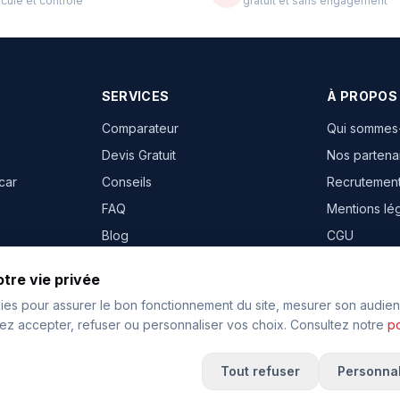
culé et contrôlé
gratuit et sans engagement
SERVICES
À PROPOS
Comparateur
Qui sommes
Devis Gratuit
Nos partena
car
Conseils
Recrutemen
FAQ
Mentions lé
Blog
CGU
Contact
Confidential
tre vie privée
ies pour assurer le bon fonctionnement du site, mesurer son audien
nces
z accepter, refuser ou personnaliser vos choix. Consultez notre
po
Tout refuser
Personnal