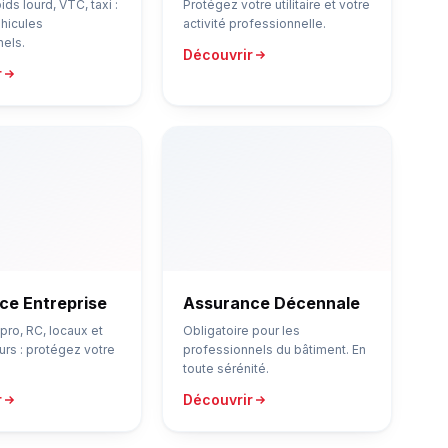
oids lourd, VTC, taxi :
Protégez votre utilitaire et votre
éhicules
activité professionnelle.
nels.
Découvrir
r
ce Entreprise
Assurance Décennale
 pro, RC, locaux et
Obligatoire pour les
urs : protégez votre
professionnels du bâtiment. En
toute sérénité.
r
Découvrir