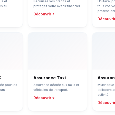
us et
Sécurisez vos crédits et
Utilitaire, p
es au
protégez votre avenir financier.
tous vos v
profession
Découvrir
Découvri
C
Assurance Taxi
Assuran
ée pour les
Assurance dédiée aux taxis et
Multirisque
eurs
véhicules de transport.
collaborate
activité.
Découvrir
Découvri