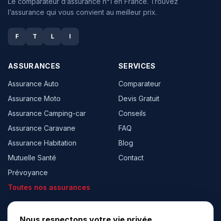
Le comparateur d’assurance n°1 en France. Trouvez
l’assurance qui vous convient au meilleur prix.
F
T
L
I
ASSURANCES
SERVICES
Assurance Auto
Comparateur
Assurance Moto
Devis Gratuit
Assurance Camping-car
Conseils
Assurance Caravane
FAQ
Assurance Habitation
Blog
Mutuelle Santé
Contact
Prévoyance
Toutes nos assurances
À PROPOS
BESOIN D’AIDE ?
Nous respectons votre vie privée