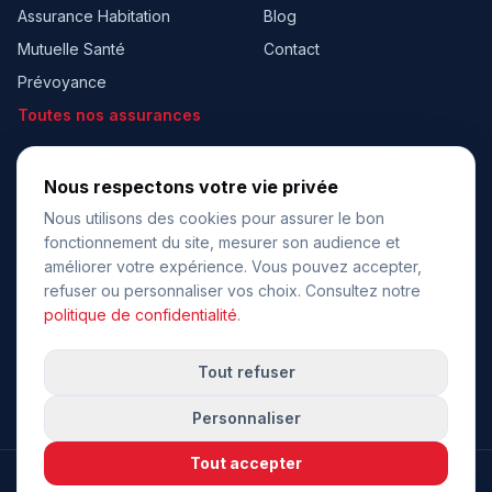
Assurance Habitation
Blog
Mutuelle Santé
Contact
Prévoyance
Toutes nos assurances
À PROPOS
BESOIN D’AIDE ?
Nous respectons votre vie privée
Qui sommes-nous ?
06 95 32 15 39
☎
Nous utilisons des cookies pour assurer le bon
Lun - Ven 9h - 18h
fonctionnement du site, mesurer son audience et
Nos partenaires
améliorer votre expérience. Vous pouvez accepter,
✉
contact@hiassur.fr
Recrutement
refuser ou personnaliser vos choix. Consultez notre
Mentions légales
politique de confidentialité
.
Obtenir un devis
CGU
Tout refuser
Confidentialité
Personnaliser
Tout accepter
© 2026 HiAssur — Tous droits réservés